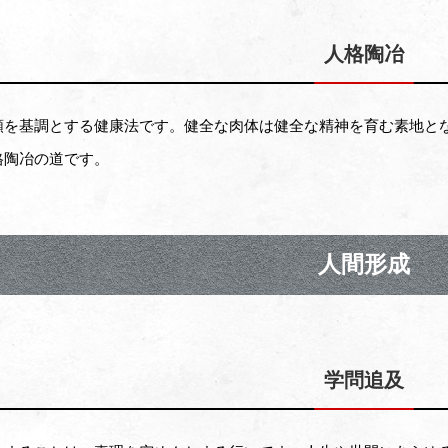
人格陶冶
順を基調とする健康法です。健全な肉体は健全な精神を育む素地と
格陶冶の道です。
人間形成
学問追及