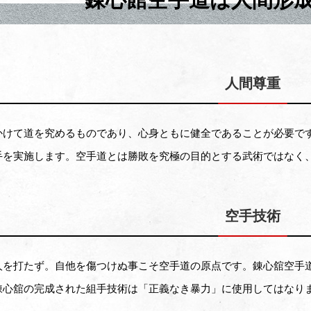
人間尊重
かけて道を究めるものであり、心身ともに健全であることが必要で
手を実施します。空手道とは勝敗を究極の目的とする武術ではなく
空手技術
人を打たず。自他を傷つけぬ事こそ空手道の原点です。錬心舘空手
錬心舘の完成された組手技術は「正義なき暴力」に使用してはなり