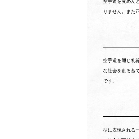
空手道を究めん
りません。また
空手道を通じ礼
な社会を創る基
です。
型に表現される