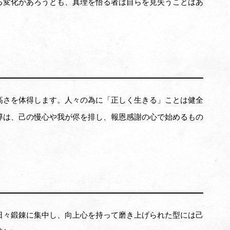
る変化があろうとも、真理を悟る者は自らを見失うことはあ
高さを体得します。人々の為に「正しく生きる」ことは健全
導は、己の慢心や我が侭を排し、報恩感謝の心で始めるもの
日々鍛錬に集中し、向上心を持って磨き上げられた型には己