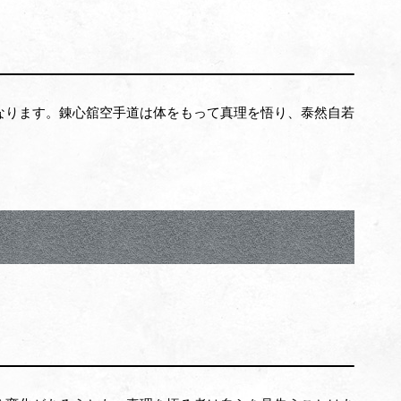
なります。錬心舘空手道は体をもって真理を悟り、泰然自若