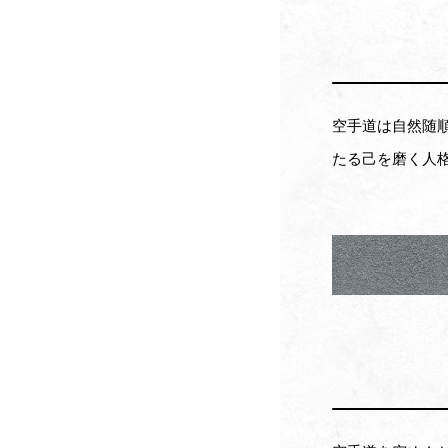
空手道は自然随
たる己を磨く人