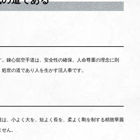
す。錬心舘空手道は、安全性の確保、人命尊重の理念に則
、処世の道であり人を生かす活人拳です。
道は、小よく大を、短よく長を、柔よく剛を制する精致華麗
ません。