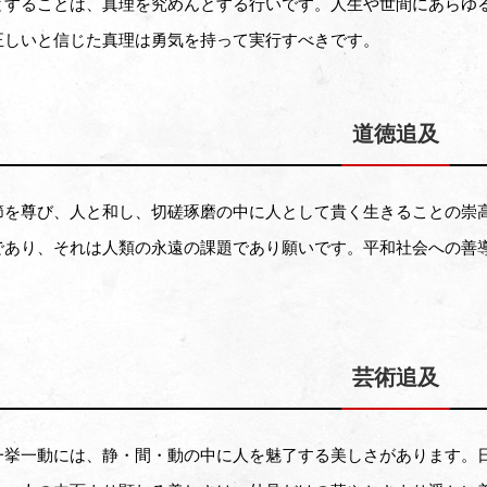
とすることは、真理を究めんとする行いです。人生や世間にあらゆ
正しいと信じた真理は勇気を持って実行すべきです。
道徳追及
節を尊び、人と和し、切磋琢磨の中に人として貴く生きることの崇
であり、それは人類の永遠の課題であり願いです。平和社会への善
芸術追及
一挙一動には、静・間・動の中に人を魅了する美しさがあります。