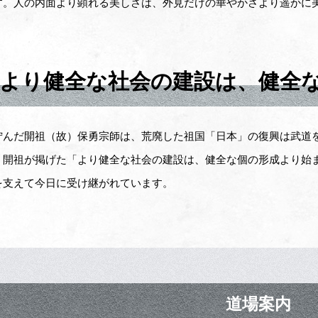
す。人の内面より顕れる美しさは、外見だけの華やかさより遥かに
より健全な社会の建設は、健全
佇んだ開祖（故）保勇宗師は、荒廃した祖国「日本」の復興は武道
。開祖が掲げた「より健全な社会の建設は、健全な個の形成より始
を支えて今日に受け継がれています。
道場案内