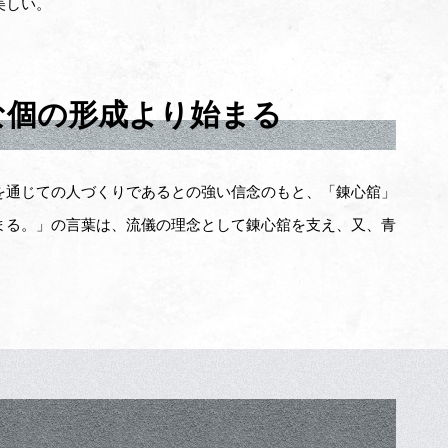
美しい。
な個の形成より始まる
を通じての人づくりであるとの強い信念のもと、「錬心舘」
まる。」の言葉は、流儀の理念として錬心舘を支え、又、青